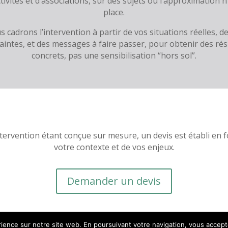
ctivités et d’associations, sur des sujets où l’approximation n
place.
 cadrons l’intervention à partir de vos situations réelles, d
aintes, et des messages à faire passer, pour obtenir des rés
concrets, pas une sensibilisation “hors sol”.
ervention étant conçue sur mesure, un devis est établi en 
votre contexte et de vos enjeux.
Demander un devis
ience sur notre site web. En poursuivant votre navigation, vous acceptez 