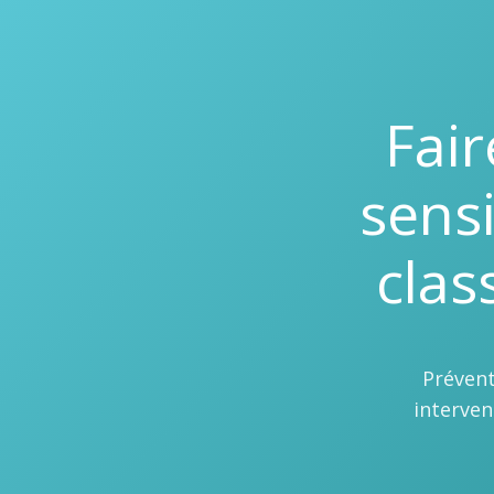
Fai
sens
clas
Prévent
interve