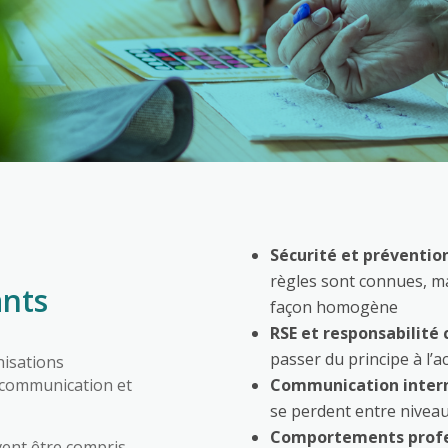
Sécurité et préventio
règles sont connues, m
ants
façon homogène
RSE et responsabilité 
passer du principe à l’a
nisations
a communication et
Communication inter
se perdent entre niveau
Comportements profe
ent être compris,