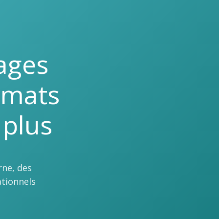
ages
rmats
 plus
rne, des
tionnels