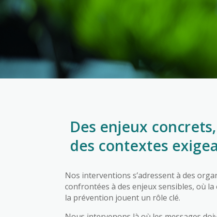
Des enjeux concrets,
des contextes exige
Nos interventions s’adressent à des orga
confrontées à des enjeux sensibles, où l
la prévention jouent un rôle clé.
Nous intervenons là où les messages doiv