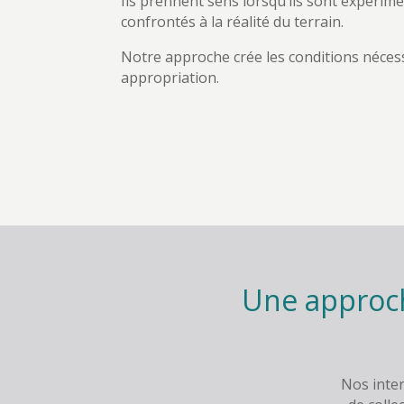
Ils prennent sens lorsqu’ils sont expérime
confrontés à la réalité du terrain.
Notre approche crée les conditions nécess
appropriation.
Une approch
Nos inte