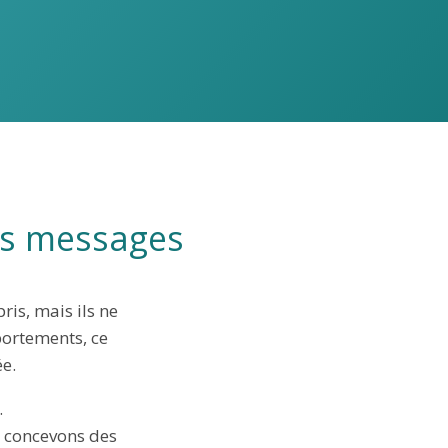
es messages
is, mais ils ne
portements, ce
ée.
.
 concevons des