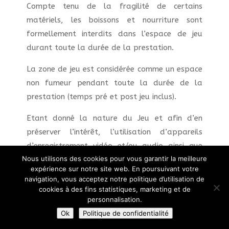
Compte tenu de la fragilité de certains
matériels, les boissons et nourriture sont
formellement interdits dans l’espace de jeu
durant toute la durée de la prestation.
La zone de jeu est considérée comme un espace
non fumeur pendant toute la durée de la
prestation (temps pré et post jeu inclus).
Etant donné la nature du Jeu et afin d’en
préserver l’intérêt, l’utilisation d’appareils
d’enregistrement vidéo et/ou audio ainsi que
Nous utilisons des cookies pour vous garantir la meilleure
tout objet connecté autre que ceux fournis
expérience sur notre site web. En poursuivant votre
dans le cadre du jeu est formellement
navigation, vous acceptez notre politique d’utilisation de
prohibée. L’utilisation d’appareils de ce type
cookies à des fins statistiques, marketing et de
personnalisation.
pourra occasionner l’interruption définitive de
Ok
Politique de confidentialité
la prestation.